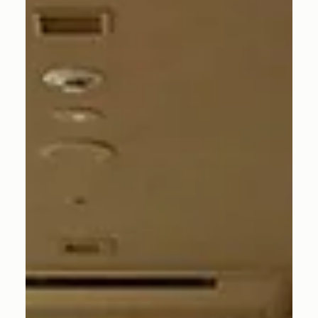
り戻すこと。それがTHE HUNDRED WELLNESS SALONが
大切にしている考え方です。本記事では、施術の根底にあ
るアーユルヴェーダの思想と、「整える」という発想につ
いてご紹介します。 人間を本来の調和へ戻すという発想 あ
なたがウェルネスサロンを訪れるとき、そこには何らかの
理由があるはずです。たとえば、肩の重さ、頭の疲れ、眠
りの浅さ。たいていは、どこか辛いところがあるか、ある
いはただ静かに癒されたいという思いかもしれません。多
くのケアは、そういった不調を軽減し、心身を楽にするこ
とを目的としています。 もちろん、一時的に緊張がほどけ
ることや、深くリラックスできることにも大切な価値があ
ります。しかし、その心地よさは長く続かず、しばらくす
ると元の状態へ戻ってしまう。そんな経験を持つ方も少な
くないはずです。 THE HUNDRED WELLNESS SALONの軸
となるニーマル・メソッドでは、この前提そのものを問い
直します。ここで行われているのは、不調を単にやわらげ
ることではありません。人の心