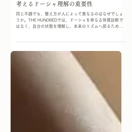
7月13日
読了時間: 6分
Philosophy
“変わる人”の条件、THE HUNDREDが
考えるドーシャ理解の重要性
同じ不調でも、整え方が人によって異なるのはなぜでしょ
うか。THE HUNDREDでは、ドーシャを単なる体質診断で
はなく、自分の状態を理解し、本来のリズムへ戻るための
考え方として捉えています。その本質をアーユルヴェーダ
の視点からご紹介します。 同じ不調でも、その背景はさま
ざま。だからこそ、私たちは身体の声を聞く ひと言で「疲
れ」と言っても千差万別。たとえば同じ疲労感でも、身体
が重く、活力が湧かないのか。あるいは、めまいや思考の
鈍さを伴うほど深く消耗しているのか。アーユルヴェーダ
では、その違いにも意味があると考えます。 不眠や無気
力、だるさも同様です。それらの不調がヴァータ、ピッ
タ、カパのどの乱れに起因するかによって現れ方や整え方
が異なるため、その背景で何が起きているかの見極めが大
切です。また、前章の「不調の症状を見るのではなく、“乱