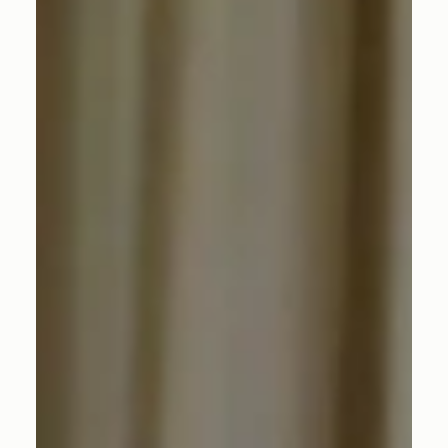
のではなく、“乱れのプロセス”を紐解
く。
不調は突然現れるものではなく、日々の生活や季節の変化
のなかで少しずつ積み重なっていくもの。THE HUNDRED
が考える「乱れ」のプロセスと、身体が発するサインの意
味についてご紹介します。 不調の根源、体はどこから崩れ
るのか 頭痛、胃の不快感、眠りの浅さ、慢性的な疲労感──
現代では、そういった不調は「取り除くべき問題」として
扱われ、できるだけ早く消すことを優先しがちです。 アー
ユルヴェーダでは不調を、解決すべき課題というより、状
態として捉えます。そこに至るまでに、身体の内側でどの
ような流れが崩れていったのか。どのリズムが乱れ、何が
滞り、どの感覚が鈍くなっていったのか。つまり「症状」
よりも「プロセス」を見ていきます。 THE HUNDRED
WELLNESS SALONでも、不調は単独で存在するものではな
く、プラーナ（生命エネルギー）の流れの乱れが積み重な
った結果として捉えます。当サロンを監修するニーマル・
ラージ・ギャワリが「知識は、日々の生活のなかで生かさ
れたとき、初めて叡智になる」と語るように、不調を理解
することは、単に身体について学ぶことに留