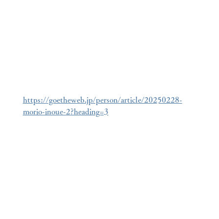
https://goetheweb.jp/person/article/20250228-
morio-inoue-2?heading=3